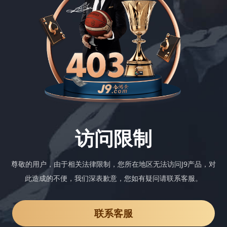
访问限制
尊敬的用户，由于相关法律限制，您所在地区无法访问J9产品，对
此造成的不便，我们深表歉意，您如有疑问请联系客服。
联系客服