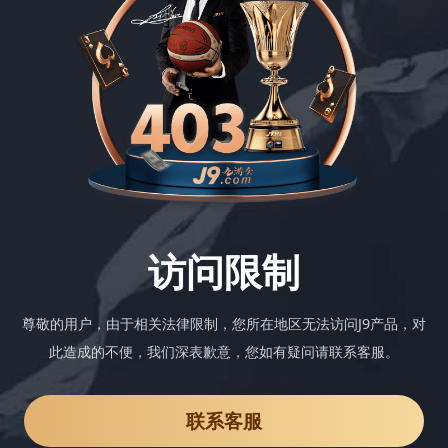
访问限制
尊敬的用户，由于相关法律限制，您所在地区无法访问J9产品，对
此造成的不便，我们深表歉意，您如有疑问请联系客服。
联系客服