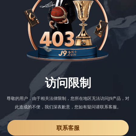
访问限制
尊敬的用户，由于相关法律限制，您所在地区无法访问J9产品，对
此造成的不便，我们深表歉意，您如有疑问请联系客服。
联系客服