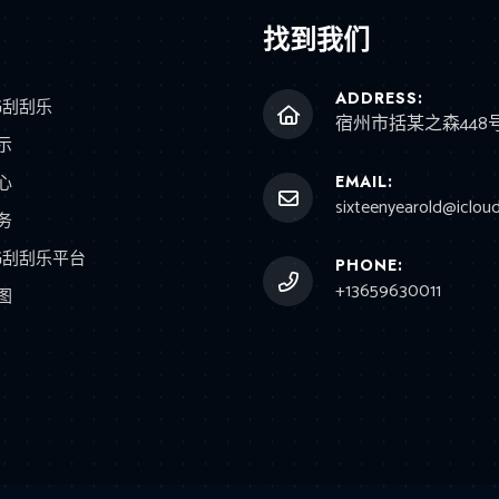
找到我们
ADDRESS:
G刮刮乐
宿州市括某之森448
示
心
EMAIL:
sixteenyearold@iclou
务
G刮刮乐平台
PHONE:
+13659630011
图