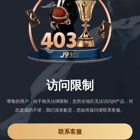
访问限制
尊敬的用户，由于相关法律限制，您所在地区无法访问J9产品，对
此造成的不便，我们深表歉意，您如有疑问请联系客服。
联系客服